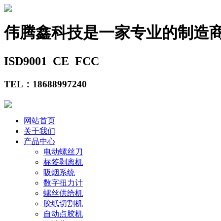
伟腾鑫科技是一家专业的制造
ISD9001
CE
FCC
TEL：18688997240
网站首页
关于我们
产品中心
电动螺丝刀
标签剥离机
吸烟系统
数字扭力计
螺丝供给机
胶纸切割机
自动点胶机