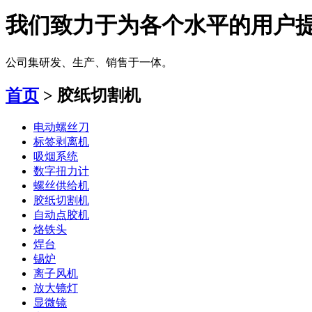
我们致力于为各个水平的用户
公司集研发、生产、销售于一体。
首页
> 胶纸切割机
电动螺丝刀
标签剥离机
吸烟系统
数字扭力计
螺丝供给机
胶纸切割机
自动点胶机
烙铁头
焊台
锡炉
离子风机
放大镜灯
显微镜