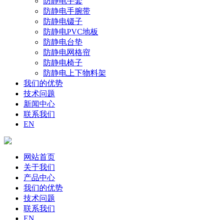
防静电手套
防静电手腕带
防静电镊子
防静电PVC地板
防静电台垫
防静电网格帘
防静电椅子
防静电上下物料架
我们的优势
技术问题
新闻中心
联系我们
EN
网站首页
关于我们
产品中心
我们的优势
技术问题
联系我们
EN