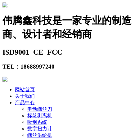
伟腾鑫科技是一家专业的制造
商、设计者和经销商
ISD9001
CE
FCC
TEL：18688997240
网站首页
关于我们
产品中心
电动螺丝刀
标签剥离机
吸烟系统
数字扭力计
螺丝供给机