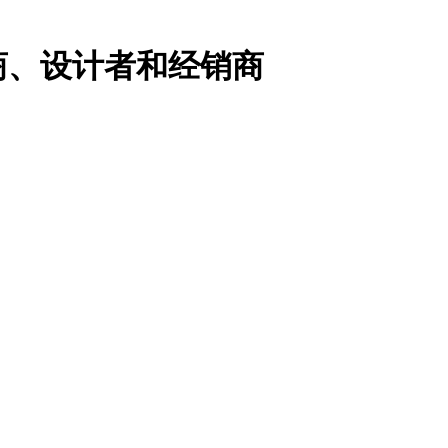
商、设计者和经销商