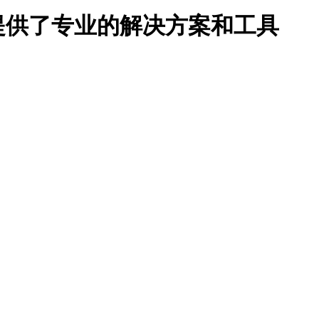
提供了专业的解决方案和工具