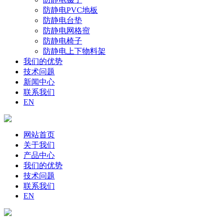
防静电PVC地板
防静电台垫
防静电网格帘
防静电椅子
防静电上下物料架
我们的优势
技术问题
新闻中心
联系我们
EN
网站首页
关于我们
产品中心
我们的优势
技术问题
联系我们
EN