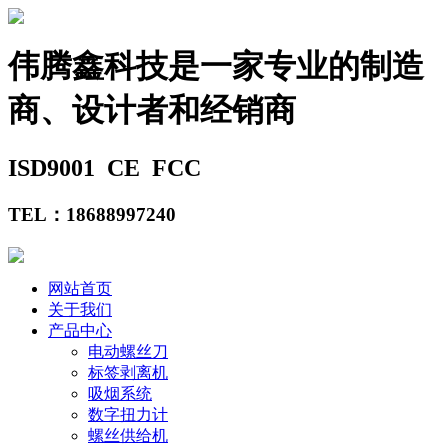
伟腾鑫科技是一家专业的制造
商、设计者和经销商
ISD9001
CE
FCC
TEL：18688997240
网站首页
关于我们
产品中心
电动螺丝刀
标签剥离机
吸烟系统
数字扭力计
螺丝供给机