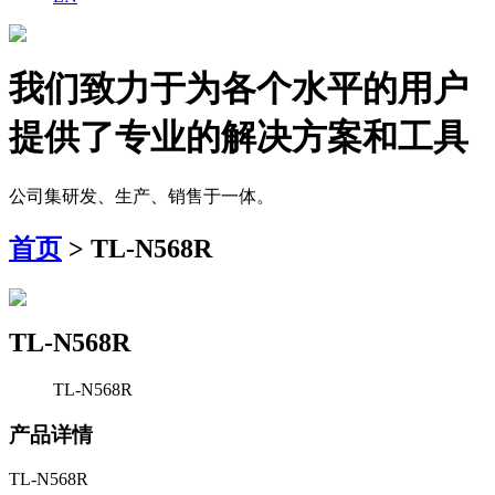
我们致力于为各个水平的用户
提供了专业的解决方案和工具
公司集研发、生产、销售于一体。
首页
> TL-N568R
TL-N568R
TL-N568R
产品详情
TL-N568R