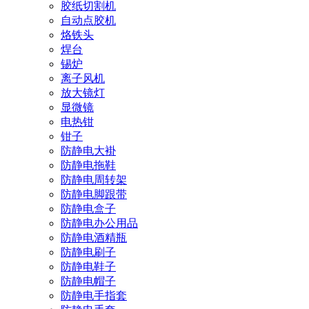
胶纸切割机
自动点胶机
烙铁头
焊台
锡炉
离子风机
放大镜灯
显微镜
电热钳
钳子
防静电大褂
防静电拖鞋
防静电周转架
防静电脚跟带
防静电盒子
防静电办公用品
防静电酒精瓶
防静电刷子
防静电鞋子
防静电帽子
防静电手指套