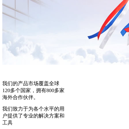
我们的产品市场覆盖全球
120
多个国家，拥有
800
多家
海外合作伙伴。
我们致力于为各个水平的用
户提供了专业的解决方案和
工具