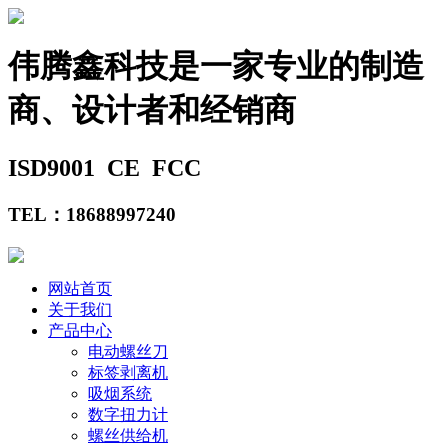
伟腾鑫科技是一家专业的制造
商、设计者和经销商
ISD9001
CE
FCC
TEL：18688997240
网站首页
关于我们
产品中心
电动螺丝刀
标签剥离机
吸烟系统
数字扭力计
螺丝供给机