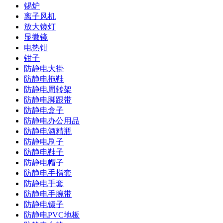
锡炉
离子风机
放大镜灯
显微镜
电热钳
钳子
防静电大褂
防静电拖鞋
防静电周转架
防静电脚跟带
防静电盒子
防静电办公用品
防静电酒精瓶
防静电刷子
防静电鞋子
防静电帽子
防静电手指套
防静电手套
防静电手腕带
防静电镊子
防静电PVC地板