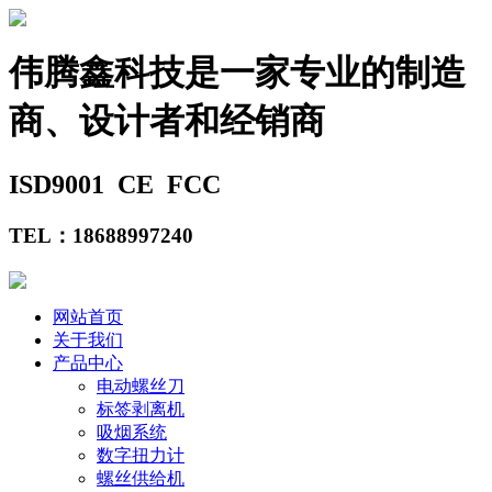
伟腾鑫科技是一家专业的制造
商、设计者和经销商
ISD9001
CE
FCC
TEL：18688997240
网站首页
关于我们
产品中心
电动螺丝刀
标签剥离机
吸烟系统
数字扭力计
螺丝供给机