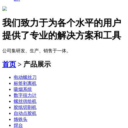
我们致力于为各个水平的用户
提供了专业的解决方案和工具
公司集研发、生产、销售于一体。
首页
> 产品展示
电动螺丝刀
标签剥离机
吸烟系统
数字扭力计
螺丝供给机
胶纸切割机
自动点胶机
烙铁头
焊台